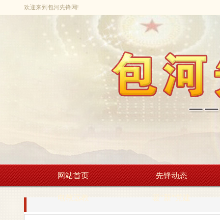
欢迎来到包河先锋网!
网站首页
先锋动态
电教远教
暖"新"党建