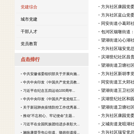
方兴社区康园党委
党建综合
方兴社区蓝山党委
城市党建
同安街道小葛郢社
干部人才
包河区烟墩街道：
望湖街道沁心湖社区
党员教育
方兴社区瑞安党总
滨湖世纪社区昌贵
点击排行
望湖街道卫塘社区
方兴社区新胡李党
中共安徽省委组织部关于开展向施...
同安街道王大郢社
中共中央印发《中国共产党党员教...
望湖街道王卫社区
习近平在纪念五四运动100周年...
滨湖世纪社区和园
中共中央印发《中国共产党党组工...
望湖街道卫塘社区
关于新冠肺炎疫情防控工作优秀基...
方兴社区康园党委
推动“不忘初心、牢记使命”主题...
义城街道龙咀湖社
习近平在全国民族团结进步表彰大...
方兴社区瑞安党总
施咏康督导包公街道、骆岗街道疫...