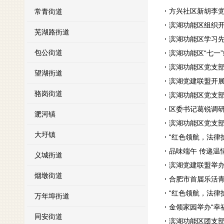
方兴社区新胡李党
常青街道
滨湖功能区组织
芜湖路街道
滨湖功能区学习
包公街道
滨湖功能区“七一
滨湖功能区党支
望湖街道
滨湖党建联盟开展
骆岗街道
滨湖功能区党支
区委书记葛锐调
淝河镇
滨湖功能区党支部
大圩镇
“红色领航，法律
品味端午 传递温
义城街道
滨湖党建联盟举
烟墩街道
合肥市首届乐活
“红色领航，法律
万年埠街道
金领家园举办“幸福
同安街道
滨湖功能区团支部